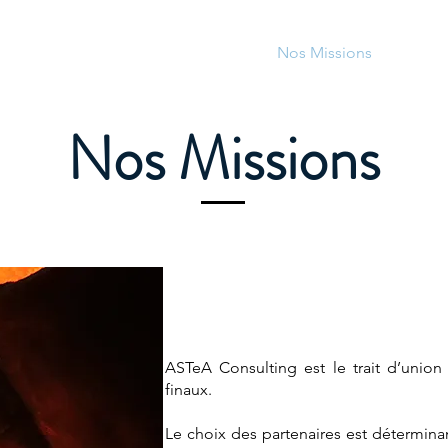
Accueil
À propos d'ASTeA
Nos Missions
Nos 
Nos Missions
Apport d'
ASTeA Consulting est le trait d’union e
finaux.
Le choix des partenaires est déterminan